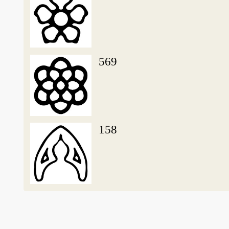
569
158