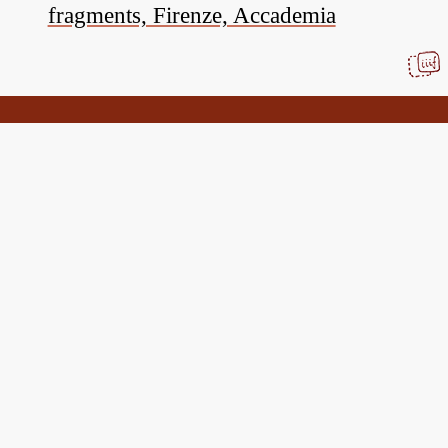
fragments, Firenze, Accademia