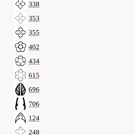
338
353
355
402
434
615
696
706
124
248