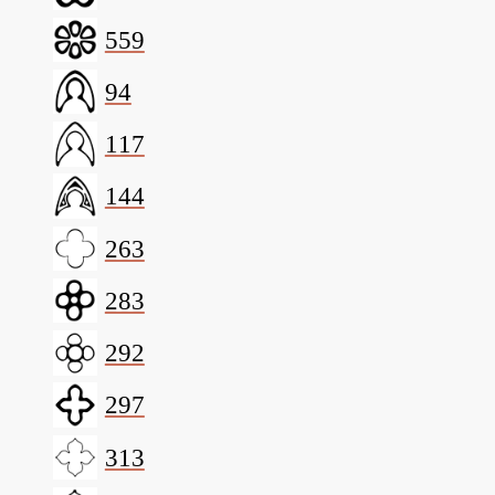
559
94
117
144
263
283
292
297
313