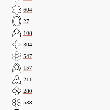
604
27
108
304
547
157
211
280
538