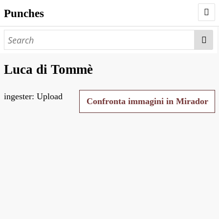
Punches
AUTHORS
PUNCHES
Luca di Tommè
WORKS
ingester: Upload
NEGATIVES
Confronta immagini in Mirador
SEARCH PAGE
NODEGOAT
HD