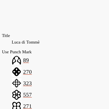
Title
Luca di Tommè
Use Punch Mark
89
270
323
557
271