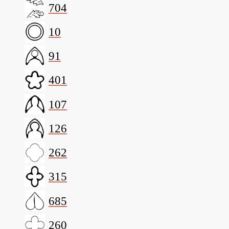
704
10
91
401
107
126
262
315
685
260