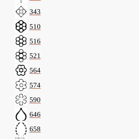
343
510
516
521
564
574
590
646
658